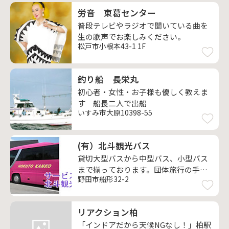
労音 東葛センター
普段テレビやラジオで聞いている曲を
生の歌声でお楽しみください。
松戸市小根本43-1 1F
釣り船 長栄丸
初心者・女性・お子様も優しく教えま
す 船長二人で出船
いすみ市大原10398-55
(有）北斗観光バス
貸切大型バスから中型バス、小型バス
まで揃っております。団体旅行の手配
野田市船形32-2
も可能です。楽しい御旅行を！！
リアクション柏
「インドアだから天候NGなし！」柏駅