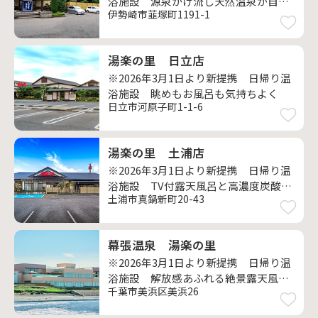
浴施設 源泉かけ流し天然温泉が自慢
伊勢崎市韮塚町1191-1
の憩いの場所
湯楽の里 日立店
※2026年3月1日より新提携 日帰り温
浴施設 眺めもお風呂も気持ちよく
日立市河原子町1-1-6
湯楽の里 土浦店
※2026年3月1日より新提携 日帰り温
浴施設 TV付露天風呂と高濃度炭酸泉
土浦市真鍋新町20-43
がオススメ！
幕張温泉 湯楽の里
※2026年3月1日より新提携 日帰り温
浴施設 解放感あふれる絶景露天風呂
千葉市美浜区美浜26
でリラックス