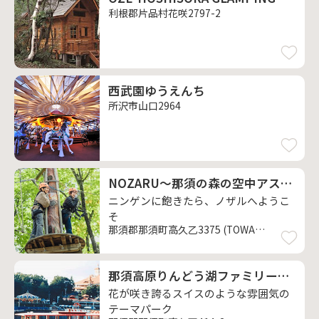
利根郡片品村花咲2797-2
西武園ゆうえんち
所沢市山口2964
NOZARU～那須の森の空中アスレチック
ニンゲンに飽きたら、ノザルへようこ
そ
那須郡那須町高久乙3375 (TOWAピュアコテージ敷地内)
那須高原りんどう湖ファミリー牧場
花が咲き誇るスイスのような雰囲気の
テーマパーク