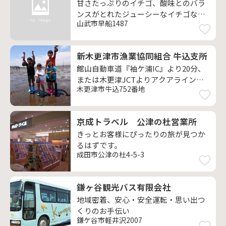
甘さたっぷりのイチゴ、酸味とのバラ
ンスがとれたジューシーなイチゴな
山武市早船1487
ど、様々なイチゴを食べ比べて！
新木更津市漁業協同組合 牛込支所
館山自動車道『袖ケ浦IC』より20分、
または木更津JCTよりアクアライン道
木更津市牛込752番地
路経由『木更津金田IC』より5分
京成トラベル 公津の杜営業所
きっとお客様にぴったりの旅が見つか
るはずです。
成田市公津の杜4-5-3
鎌ヶ谷観光バス有限会社
地域密着、安心・安全運転・思い出つ
くりのお手伝い
鎌ケ谷市軽井沢2007