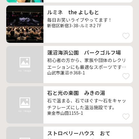
ルミネ the よしもと
毎日お笑いライブやってます！
新宿区新宿3-38-ルミネ2 7F
蓮沼海浜公園 パークゴルフ場
初心者の方から、家族や団体のレクリ
エーションにも最適なスポーツです。
山武市蓮沼ホ368-1
運動不足の方は、チャレンジを！
石と光の楽園 みきの湯
石で温まる、石でほぐす～石をキャッ
チフレーズにした温浴施設です。
東金市山田1155-1
ストロベリーハウス おて