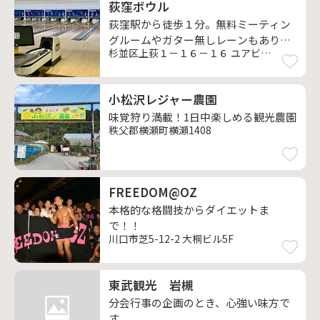
荻窪ボウル
荻窪駅から徒歩１分。無料ミーティン
グルームやガター無しレーンもあり、
杉並区上荻１－１６－１６ ユアビル４Ｆ
ご家族で楽しめます。
小松沢レジャー農園
味覚狩り満載！1日中楽しめる観光農園
秩父郡横瀬町横瀬1408
FREEDOM@OZ
本格的な格闘技からダイエットま
で！！
川口市芝5-12-2 大桐ビル5F
東武観光 岩槻
分会行事の企画のとき、心強い味方で
す