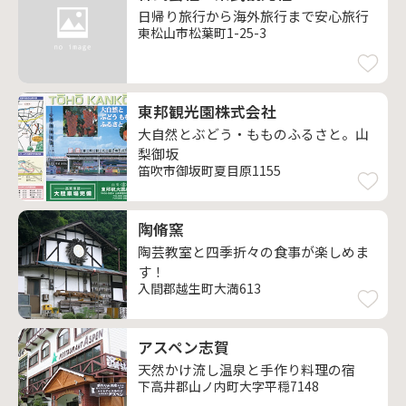
日帰り旅行から海外旅行まで安心旅行
東松山市松葉町1-25-3
東邦観光園株式会社
大自然とぶどう・もものふるさと。山
梨御坂
笛吹市御坂町夏目原1155
陶脩窯
陶芸教室と四季折々の食事が楽しめま
す！
入間郡越生町大満613
アスペン志賀
天然かけ流し温泉と手作り料理の宿
下高井郡山ノ内町大字平穏7148