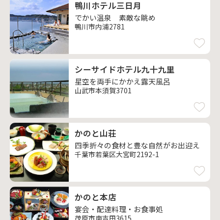
鴨川ホテル三日月
でかい温泉 素敵な眺め
鴨川市内浦2781
シーサイドホテル九十九里
星空を両手にかかえ露天風呂
山武市本須賀3701
かのと山荘
四季折々の食材と豊な自然がお出迎え
千葉市若葉区大宮町2192-1
かのと本店
宴会・配達料理・お食事処
茂原市南吉田3615