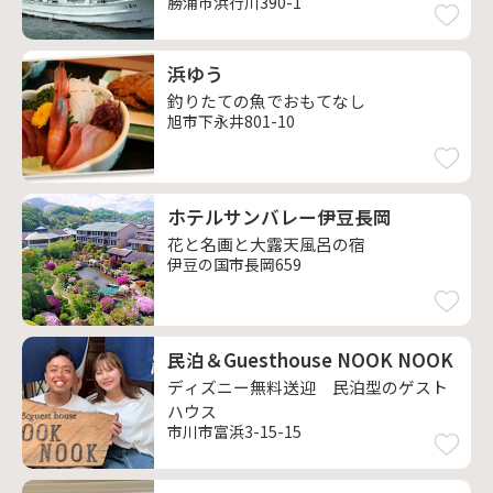
勝浦市浜行川390-1
浜ゆう
釣りたての魚でおもてなし
旭市下永井801-10
ホテルサンバレー伊豆長岡
花と名画と大露天風呂の宿
伊豆の国市長岡659
民泊＆Guesthouse NOOK NOOK
ディズニー無料送迎 民泊型のゲスト
ハウス
市川市富浜3-15-15