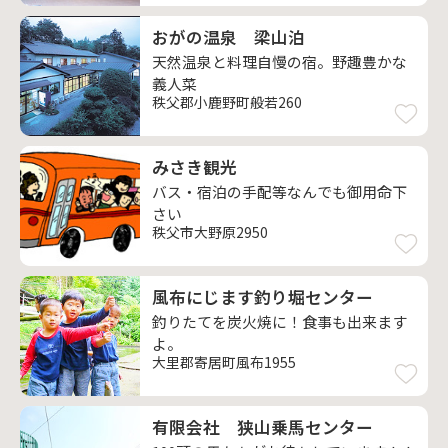
おがの温泉 梁山泊
天然温泉と料理自慢の宿。野趣豊かな
義人菜
秩父郡小鹿野町般若260
みさき観光
バス・宿泊の手配等なんでも御用命下
さい
秩父市大野原2950
風布にじます釣り堀センター
釣りたてを炭火焼に！食事も出来ます
よ。
大里郡寄居町風布1955
有限会社 狭山乗馬センター