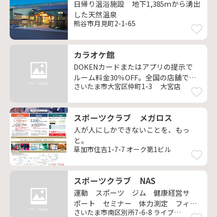
日帰り温浴施設 地下1,385ｍから湧出
した天然温泉
熊谷市月見町2-1-65
カラオケ館
DOKENカードまたはアプリの提示で
ルーム料金30％OFF。全国の店舗で利
さいたま市大宮区仲町1-3 大宮店
用できます。
スポーツクラブ メガロス
人が人にしかできないことを、もっ
と。
草加市住吉1-7-7 オーク第1ビル
スポーツクラブ NAS
運動 スポーツ ジム 健康経営サ
ポート セミナー 体力測定 フィッ
さいたま市南区別所7-6-8 ライブタワー武蔵浦和3F
トネス サポート 健康 サウナ