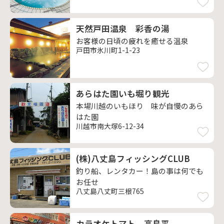
天然戸田温泉 彩香の湯
お客様の日頃の疲れを癒せる温泉
戸田市氷川町1-1-23
あらはた園いも堀り観光
本場川越のいもほり 味が自慢のあら
はた園
川越市南大塚6-12-34
(株)八丈島フィッシングCLUB
釣り船、レンタカー！島の事は何でも
お任せ
八丈島八丈町三根765
カラオケトマト 高島平