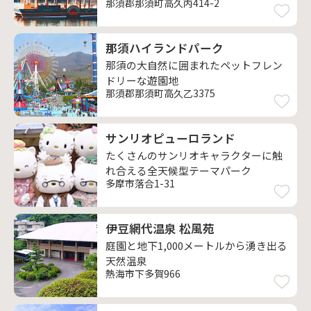
那須郡那須町高久丙414-2
那須ハイランドパーク
那須の大自然に囲まれたペットフレン
ドリーな遊園地
那須郡那須町高久乙3375
サンリオピューロランド
たくさんのサンリオキャラクターに触
れ合える全天候型テーマパーク
多摩市落合1-31
伊豆網代温泉 松風苑
庭園と地下1,000メートルから湧き出る
天然温泉
熱海市下多賀966