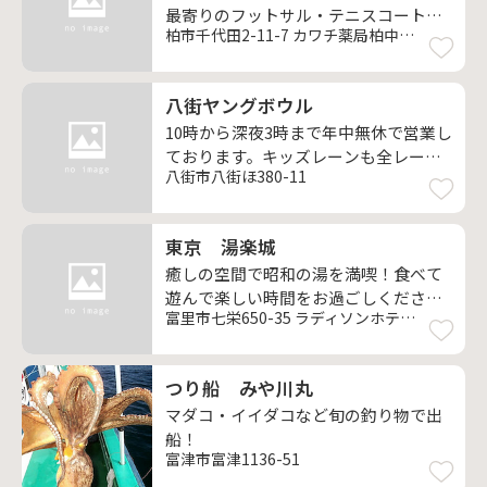
最寄りのフットサル・テニスコートで
柏市千代田2-11-7 カワチ薬局柏中央店2階
スポーツを楽しもう！
八街ヤングボウル
10時から深夜3時まで年中無休で営業し
ております。キッズレーンも全レーン
八街市八街ほ380-11
完備。
東京 湯楽城
癒しの空間で昭和の湯を満喫！食べて
遊んで楽しい時間をお過ごしくださ
富里市七栄650-35 ラディソンホテル成田敷地内
い。
つり船 みや川丸
マダコ・イイダコなど旬の釣り物で出
船！
富津市富津1136-51