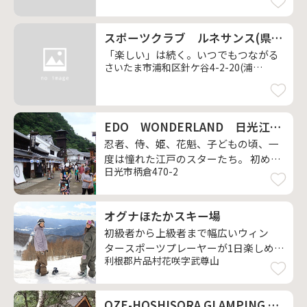
プール
スポーツクラブ ルネサンス(県内9ヵ所、他全国でも利用可)
「楽しい」は続く。いつでもつながる
さいたま市浦和区針ケ谷4-2-20(浦和)
EDO WONDERLAND 日光江戸村
忍者、侍、姫、花魁、子どもの頃、一
度は憧れた江戸のスターたち。 初めて
日光市柄倉470-2
でも、どこか懐かしい世界。 江戸へ帰
ろう。
オグナほたかスキー場
初級者から上級者まで幅広いウィン
タースポーツプレーヤーが1日楽しめま
利根郡片品村花咲字武尊山
す。
OZE-HOSHISORA GLAMPING & CAMP RESORT