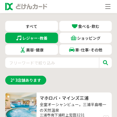
すべて
食べる･飲む
レジャー･教養
ショッピング
美容･健康
車･仕事･その他
213
店舗あります
マホロバ・マインズ三浦
全室オーシャンビュー。三浦半島唯一
の天然温泉
三浦市南下浦町上宮田3231