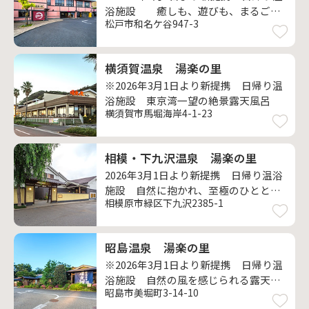
浴施設 癒しも、遊びも、まるごと
松戸市和名ケ谷947-3
一日湯楽時間
横須賀温泉 湯楽の里
※2026年3月1日より新提携 日帰り温
浴施設 東京湾一望の絶景露天風呂
横須賀市馬堀海岸4-1-23
相模・下九沢温泉 湯楽の里
2026年3月1日より新提携 日帰り温浴
施設 自然に抱かれ、至極のひととき
相模原市緑区下九沢2385-1
温泉に浸かる
昭島温泉 湯楽の里
※2026年3月1日より新提携 日帰り温
浴施設 自然の風を感じられる露天風
昭島市美堀町3-14-10
呂が魅力です