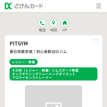
電話
地図
HP
PITGYM
春日部最安値！初心者歓迎のジム
レジャー・教養
その他（レジャー・教養）
ジム
スポーツ
教室
キックボクシング
トレーニング
ダイエット
プロライセンス
トレーナー