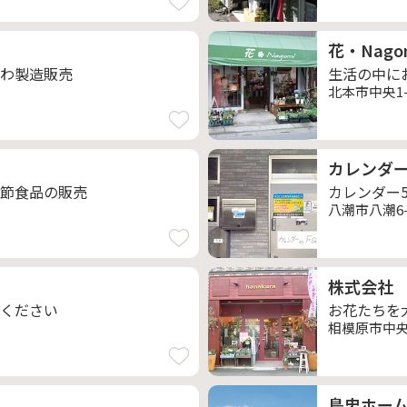
花・Nago
わ製造販売
生活の中に
北本市中央1-8
カレンダーの
節食品の販売
カレンダー
八潮市八潮6-1
株式会社
ください
お花たちを
相模原市中央区
島忠ホー