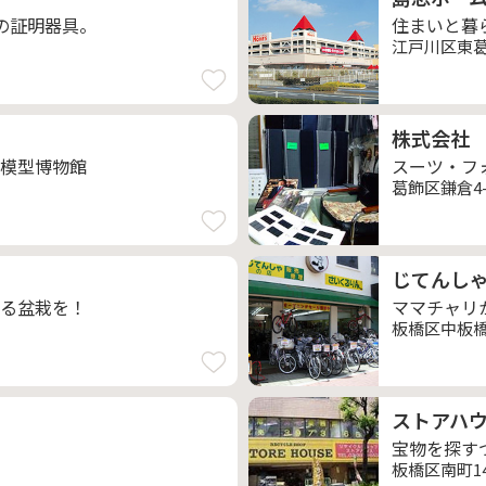
の証明器具。
住まいと暮
江戸川区東葛西
株式会社
模型博物館
スーツ・フ
葛飾区鎌倉4-1
じてんし
る盆栽を！
ママチャリ
板橋区中板橋1
ストアハ
宝物を探す
板橋区南町14