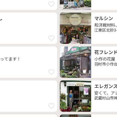
し
マルシン
和洋裁材料
江東区北砂3-3
花フレン
ってます！
小作の花屋
羽村市小作台3
エレガン
安くて、ア
武蔵村山市神明