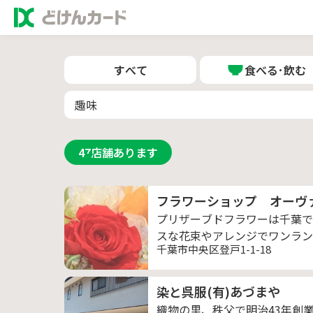
すべて
食べる･飲む
47
店舗あります
フラワーショップ オーヴ
プリザーブドフラワーは千葉で
スな花束やアレンジでワンラン
千葉市中央区登戸1-1-18
染と呉服(有)あづまや
織物の里、秩父で明治43年創