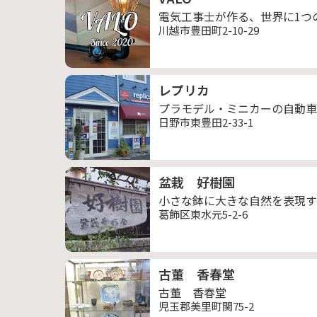
電気工事士が作る、世界に1つ
川越市豊田町2-10-29
レプリカ
プラモデル・ミニカーの自動車
日野市東豊田2-33-1
盆栽 好樹園
小さな鉢に大きな自然を表現す
葛飾区東水元5-2-6
古董 香春堂
古董 香春堂
児玉郡美里町関75-2