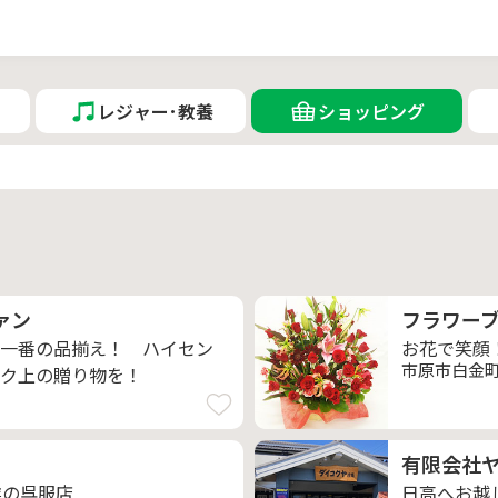
レジャー･教養
ショッピング
ァン
フラワー
一番の品揃え！ ハイセン
お花で笑顔
市原市白金町5
ク上の贈り物を！
有限会社
業の呉服店
日高へお越