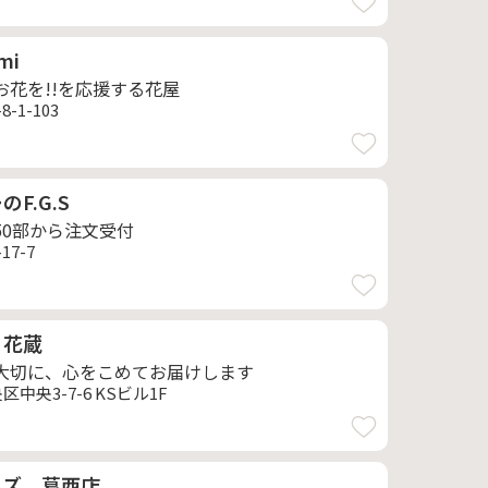
mi
お花を!!を応援する花屋
-1-103
F.G.S
50部から注文受付
7-7
 花蔵
大切に、心をこめてお届けします
中央3-7-6 KSビル1F
ムズ 葛西店