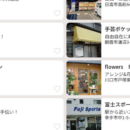
日高市高萩64
手芸ポケ
！
自由自在に
朝霞市溝沼3-1
ン
flowers
アレンジ&
川口市戸塚東2
富士スポ
手伝い！
駅から近い
幸手市中1-5-