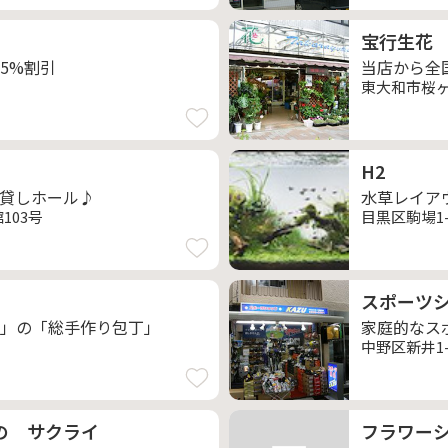
宝行生花
5%割引
当店から全
東大和市桜ヶ丘
H2
貸しホール♪
水草レイア
103号
目黒区駒場1-3
スポーツシ
」の「総手作り包丁」
家庭的なス
中野区新井1-
の サクライ
フラワー