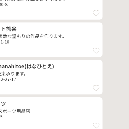
0-8
ット熊谷
素敵な温もりの作品を作ります。
-10
 hanahitoe(はなひとえ)
花束承ります。
-27-17
ーツ
スポーツ用品店
5