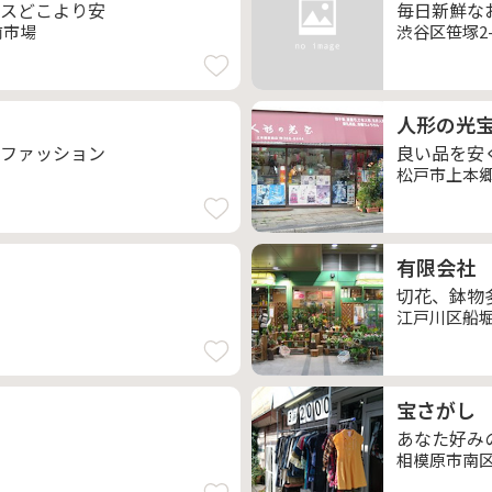
スどこより安
毎日新鮮な
前市場
渋谷区笹塚2-
人形の光
ファッション
良い品を安
松戸市上本郷2
有限会社
切花、鉢物
江戸川区船堀4
宝さがし
あなた好み
相模原市南区大