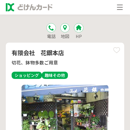
電話
地図
HP
有限会社 花銀本店
切花、鉢物多数ご用意
ショッピング
趣味
その他