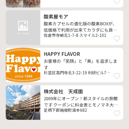
酸素屋モア
酸素カプセルの進化版の酸素BOXが、
低価格で利用が出来てカラダにも良く
佐倉市寺崎北1-7-8 スマイル2-101
免疫力も上げられる
HAPPY FLAVOR
お客様の「笑顔」と「美」を追求しま
す
杉並区高円寺北3-22-19 利研ビル703
株式会社 天成園
2009年にオープン！新スタイルの旅館
です クーポンに料金表とモノマネ大会
足柄下郡箱根町湯本682
ご案内