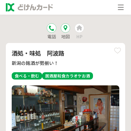
電話
地図
HP
酒処・味処 阿波路
新潟の銘酒が勢揃い！
食べる・飲む
居酒屋
和食
カラオケ
お酒