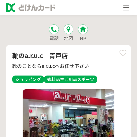
電話
地図
HP
靴のa.r.u.c 青戸店
靴のことならa.r.u.cへお任せ下さい
ショッピング
衣料品
生活用品
スポーツ