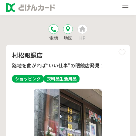
電話
地図
HP
村松眼鏡店
路地を曲がれば“いい仕事”の眼鏡店発見！
ショッピング
衣料品
生活用品