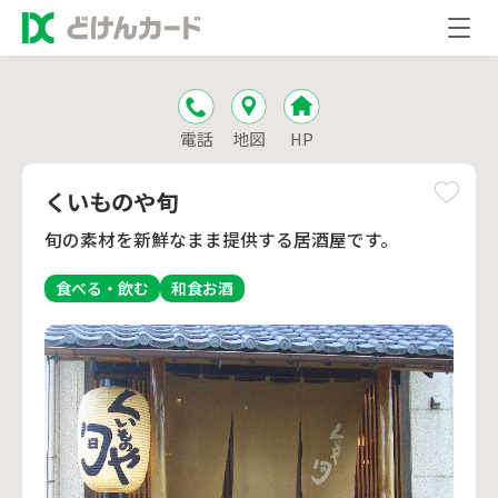
電話
地図
HP
くいものや旬
旬の素材を新鮮なまま提供する居酒屋です。
食べる・飲む
和食
お酒