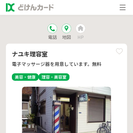
電話
地図
HP
ナユキ理容室
電子マッサージ器を用意しています。無料
美容・健康
理容・美容室