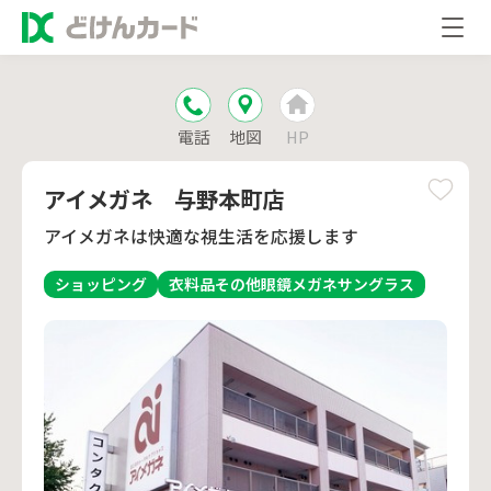
電話
地図
HP
アイメガネ 与野本町店
アイメガネは快適な視生活を応援します
ショッピング
衣料品
その他
眼鏡
メガネ
サングラス