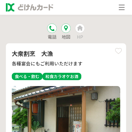
電話
地図
HP
大衆割烹 大漁
各種宴会にもご利用いただけます
食べる・飲む
和食
カラオケ
お酒