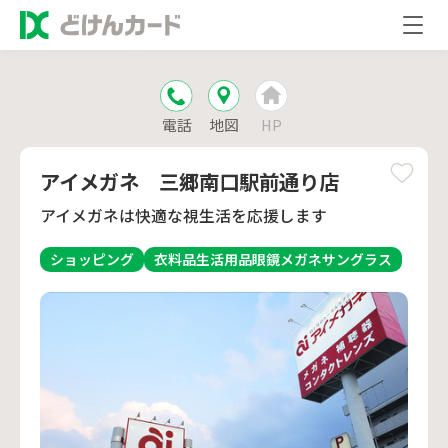
電話
地図
HP
アイメガネ 三郷南口駅前通り店
アイメガネは快適な視生活を応援します
ショッピング
衣料品
生活用品
眼鏡
メガネ
サングラス