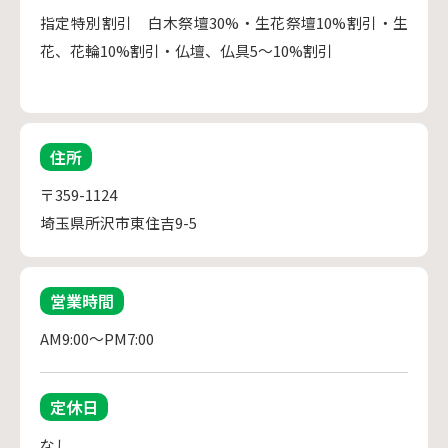
指定特別割引 白木祭壇30%・生花祭壇10%割引・生
花、花輪10%割引・仏壇、仏具5～10%割引
住所
〒359-1124
埼玉県所沢市東住吉9-5
営業時間
AM9:00～PM7:00
定休日
なし