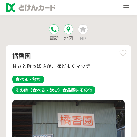
電話
地図
HP
橘香園
甘さと酸っぱさが、ほどよくマッチ
食べる・飲む
その他（食べる・飲む）
食品
趣味
その他