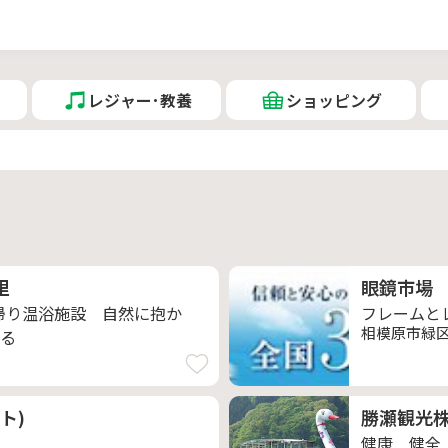
レジャー･教養
ショッピング
里
眼鏡市場
日帰り温浴施設 自然に抱か
フレームとレ
相模原市緑区二
る
ト)
勝瀬観光株
健康 健全