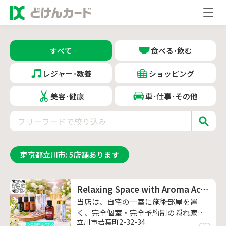
すべて
食べる･飲む
レジャー･教養
ショッピング
美容･健康
車･仕事･その他
東京都立川市
:
5
店舗あります
Relaxing Space with Aroma Acceleration
当店は、自宅の一室に施術部屋を置
く、完全個室・完全予約制の隠れ家サ
立川市若葉町2-32-34
ロンです。