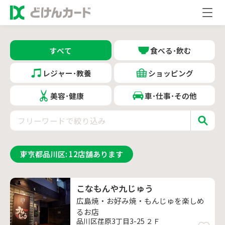
すべて
食べる･飲む
レジャー･教養
ショッピング
美容･健康
車･仕事･その他
東京都品川区
:
12
店舗あります
こなもんや九じゅう
広島焼・お好み焼・もんじゅを楽しめ
るお店
品川区荏原3丁目3-25 ２Ｆ