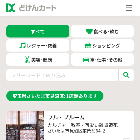
すべて
食べる･飲む
レジャー･教養
ショッピング
美容･健康
車･仕事･その他
埼玉県さいたま市見沼区
:
1
店舗あります
フル・ブルーム
カルチャー教室・可愛い雑貨造花
さいたま市見沼区東門前64-2