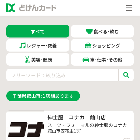
すべて
食べる･飲む
レジャー･教養
ショッピング
美容･健康
車･仕事･その他
千葉県館山市
:
1
店舗あります
紳士服 コナカ 館山店
スーツ・フォーマルの紳士服のコナカ
館山市安布里137