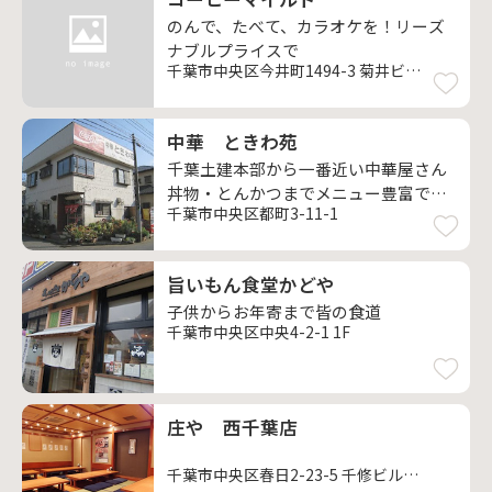
のんで、たべて、カラオケを！リーズ
ナブルプライスで
千葉市中央区今井町1494-3 菊井ビル1F
中華 ときわ苑
千葉土建本部から一番近い中華屋さん
丼物・とんかつまでメニュー豊富で安
千葉市中央区都町3-11-1
い
旨いもん食堂かどや
子供からお年寄まで皆の食道
千葉市中央区中央4-2-1 1F
庄や 西千葉店
千葉市中央区春日2-23-5 千修ビル1階