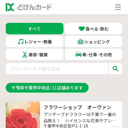
すべて
食べる･飲む
レジャー･教養
ショッピング
美容･健康
車･仕事･その他
千葉県千葉市中央区
:
11
店舗あります
フラワーショップ オーヴァン
プリザーブドフラワーは千葉で一番の
品揃え！ ハイセンスな花束やアレン
千葉市中央区登戸1-1-18
ジでワンランク上の贈り物を！